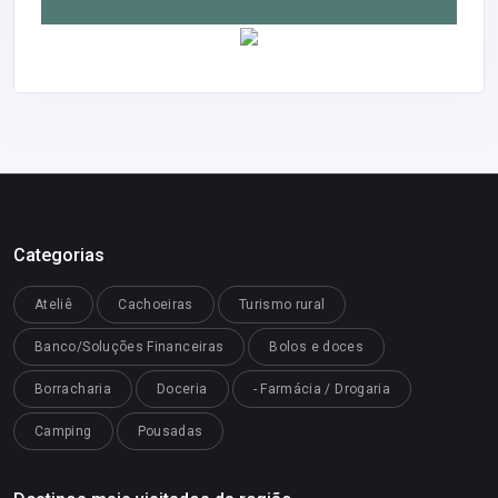
Categorias
Ateliê
Cachoeiras
Turismo rural
Banco/Soluções Financeiras
Bolos e doces
Borracharia
Doceria
- Farmácia / Drogaria
Camping
Pousadas