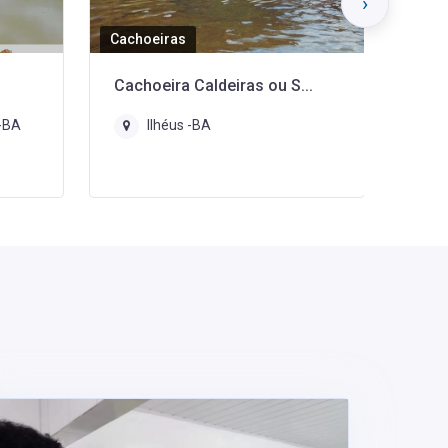
›
Cachoeiras
Agênc
..
Cachoeira do Apepique
Bio 
Ilhéus -BA