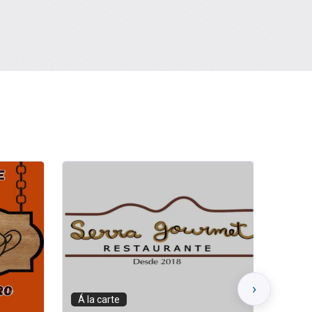
›
Padaria
Bare