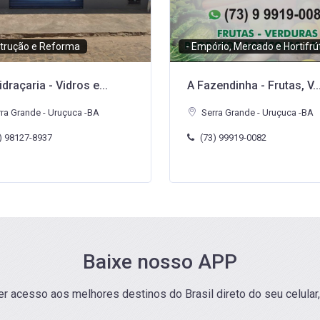
rio, Mercado e Hortifrútis
- Farmácia / Drogaria
endinha - Frutas, V...
Farmácia Sheyla
ra Grande - Uruçuca -BA
Serra Grande - Uruçuca -BA
) 99919-0082
(73) 99953-0548
Baixe nosso APP
r acesso aos melhores destinos do Brasil direto do seu celular,