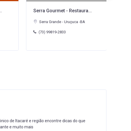
..
Padaria Vitória
Caba
Uruçuca - Serra Grande -BA
Se
(73) 98148-0184
(7
letrônico com principais informações de atrativos,
 agenda e muito mais!