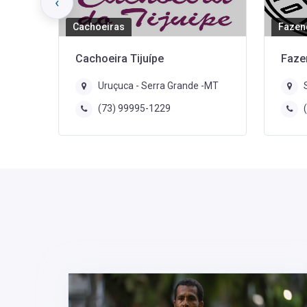
‹
Fazenda
Praia
Fazenda São Francisco
Praia
-MT
Serra Grande - Uruçuca -BA
(73) 99948-0861