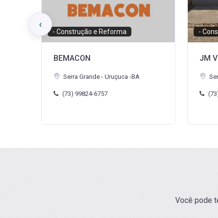
‹
- Construção e Reforma
- Empó
JM Vidraçaria - Vidros e...
A Faz
Serra Grande - Uruçuca -BA
Ser
(73) 98127-8937
(73
Você pode te