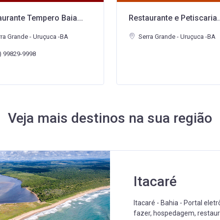
urante e Petiscaria...
Serra Gourmet - Restaura.
ra Grande - Uruçuca -BA
Serra Grande - Uruçuca -BA
(73) 99819-2833
Veja mais destinos na sua região
Barra Grande
Barra Grande - BA - Portal e
restaurantes, hospedagem,