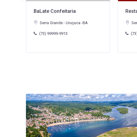
Restaurante Tempero Baia...
Resta
Serra Grande - Uruçuca -BA
Ser
(73) 99829-9998