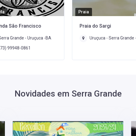
Cachoeiras
 do Sargi
Cachoeira Caldeiras ou S.
Uruçuca - Serra Grande -BA
Ilhéus -BA
Novidades em Serra Grande