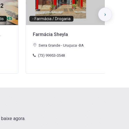
›
- Empório, Mercado e Hortifrútis
- Mod
Empório Manacá
Jp V
Serra Grande - Uruçuca -BA
Se
(73) 99903-0016
(7
 baixe agora.