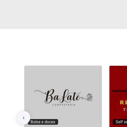
‹
Self service
Self s