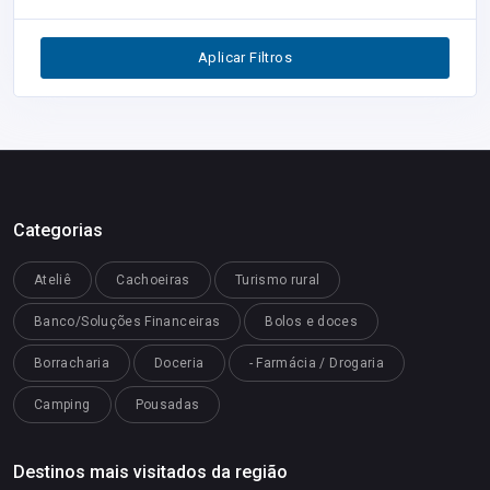
Segurança
0
Aplicar Filtros
Restaurantes
0
Categorias
Ateliê
Cachoeiras
Turismo rural
Banco/Soluções Financeiras
Bolos e doces
Borracharia
Doceria
- Farmácia / Drogaria
Camping
Pousadas
Destinos mais visitados da região