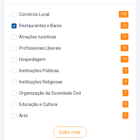
Comércio Local
108
Restaurantes e Bares
26
Atrações turistícas
17
Profissionais Liberais
15
Hospedagem
14
Instituições Públicas
0
Instituições Religiosas
0
Organização da Sociedade Civil
1
Educação e Cultura
0
Arte
2
Rodoviária
0
Exibir mais
Inventário
0