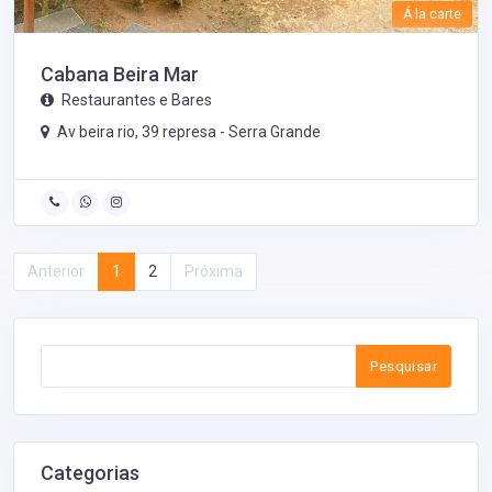
Á la carte
Cabana Beira Mar
Restaurantes e Bares
Av beira rio, 39 represa -
Serra Grande
Anterior
1
2
Próxima
Pesquisar
Categorias