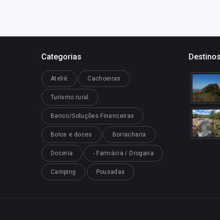
Categorias
Destinos
Ateliê
Cachoeiras
Turismo rural
Banco/Soluções Financeiras
Bolos e doces
Borracharia
Doceria
- Farmácia / Drogaria
Camping
Pousadas