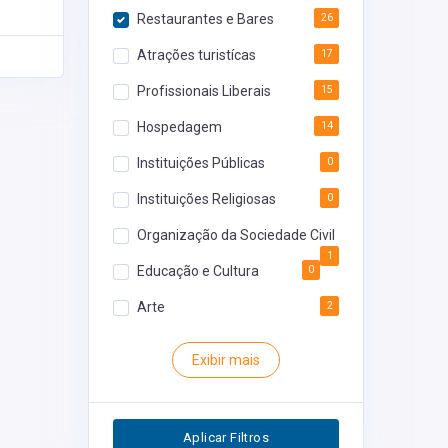
Restaurantes e Bares
26
Atrações turistícas
17
Profissionais Liberais
15
Hospedagem
14
Instituições Públicas
0
Instituições Religiosas
0
Organização da Sociedade Civil
1
Educação e Cultura
0
Arte
2
Rodoviária
0
Exibir mais
Inventário
0
Segurança
0
Aplicar Filtros