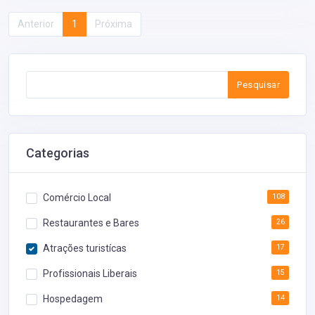
Anterior
1
Próxima
Pesquisar
Categorias
Comércio Local
108
Restaurantes e Bares
26
Atrações turistícas
17
Profissionais Liberais
15
Hospedagem
14