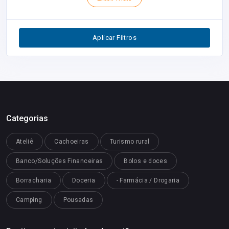
Inventário
0
Segurança
0
Aplicar Filtros
Restaurantes
0
Categorias
Ateliê
Cachoeiras
Turismo rural
Banco/Soluções Financeiras
Bolos e doces
Borracharia
Doceria
- Farmácia / Drogaria
Camping
Pousadas