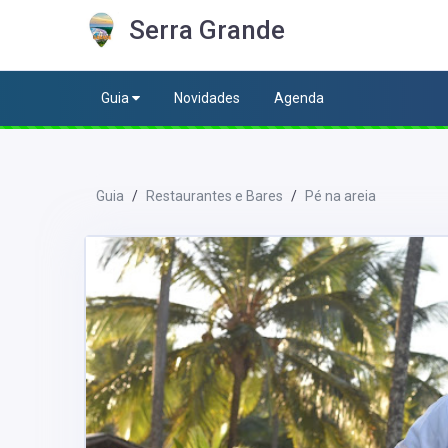
Serra Grande
Guia
Novidades
Agenda
Guia
Restaurantes e Bares
Pé na areia