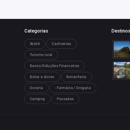
Categorias
Destinos
Ateliê
Cachoeiras
Turismo rural
Banco/Soluções Financeiras
Bolos e doces
Borracharia
Doceria
- Farmácia / Drogaria
Camping
Pousadas