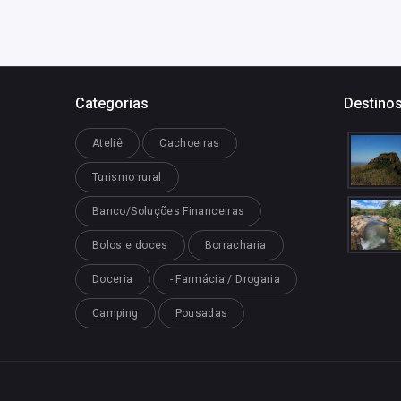
Categorias
Destinos
Ateliê
Cachoeiras
Turismo rural
Banco/Soluções Financeiras
Bolos e doces
Borracharia
Doceria
- Farmácia / Drogaria
Camping
Pousadas