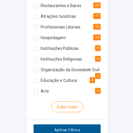
Restaurantes e Bares
26
Atrações turistícas
17
Profissionais Liberais
15
Hospedagem
14
Instituições Públicas
0
Instituições Religiosas
0
Organização da Sociedade Civil
1
Educação e Cultura
0
Arte
2
Rodoviária
0
Exibir mais
Inventário
0
Segurança
0
Aplicar Filtros