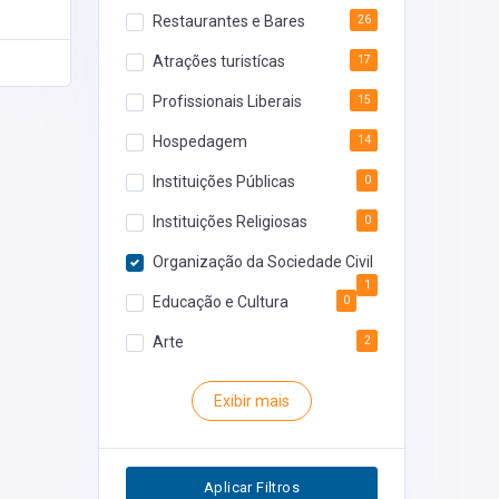
Restaurantes e Bares
26
Atrações turistícas
17
Profissionais Liberais
15
Hospedagem
14
Instituições Públicas
0
Instituições Religiosas
0
Organização da Sociedade Civil
1
Educação e Cultura
0
Arte
2
Rodoviária
0
Exibir mais
Inventário
0
Segurança
0
Aplicar Filtros