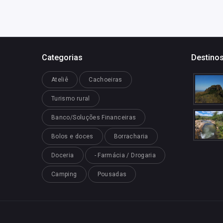
Categorias
Destinos
Ateliê
Cachoeiras
Turismo rural
Banco/Soluções Financeiras
Bolos e doces
Borracharia
Doceria
- Farmácia / Drogaria
Camping
Pousadas