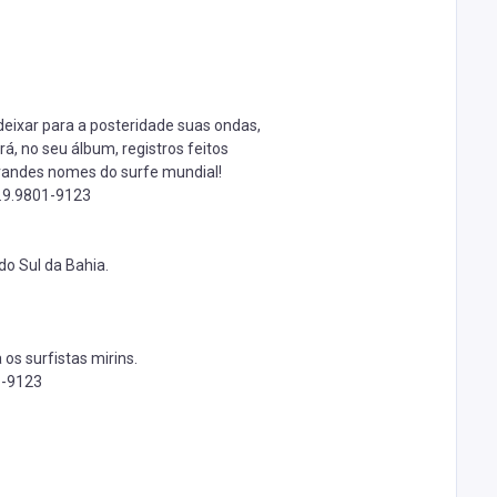
eixar para a posteridade suas ondas,
á, no seu álbum, registros feitos
randes nomes do surfe mundial!
.9.9801-9123
do Sul da Bahia.
os surfistas mirins.
1-9123