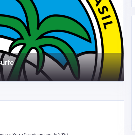
Surfe
egou a Serra Grande no ano de 2020,