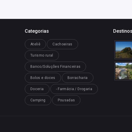
Categorias
Destinos
Ateliê
Cachoeiras
Turismo rural
Banco/Soluções Financeiras
Bolos e doces
Borracharia
Doceria
- Farmácia / Drogaria
Camping
Pousadas