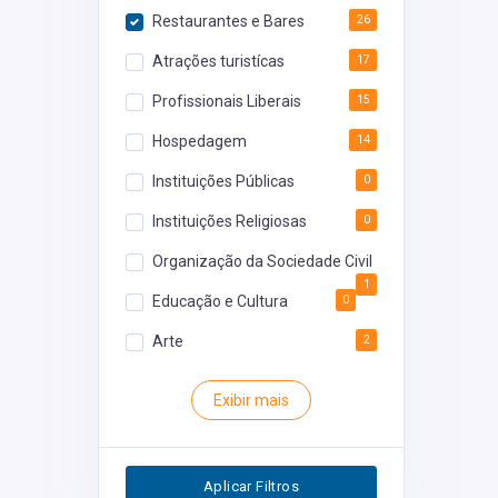
Restaurantes e Bares
26
Atrações turistícas
17
Profissionais Liberais
15
Hospedagem
14
Instituições Públicas
0
Instituições Religiosas
0
Organização da Sociedade Civil
1
Educação e Cultura
0
Arte
2
Rodoviária
0
Exibir mais
Inventário
0
Segurança
0
Aplicar Filtros