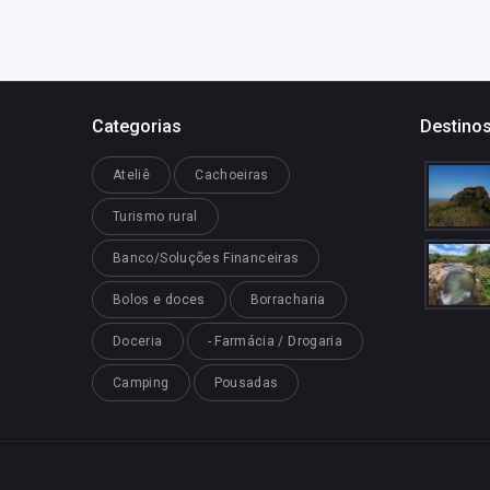
Categorias
Destinos
Ateliê
Cachoeiras
Turismo rural
Banco/Soluções Financeiras
Bolos e doces
Borracharia
Doceria
- Farmácia / Drogaria
Camping
Pousadas