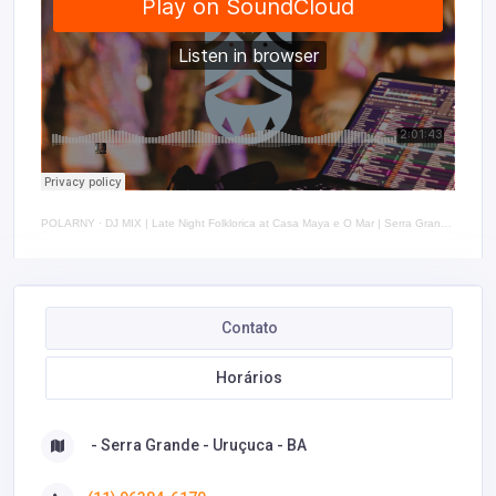
POLARNY
·
DJ MIX | Late Night Folklorica at Casa Maya e O Mar | Serra Grande, Brazil 2021
Contato
Horários
- Serra Grande - Uruçuca - BA