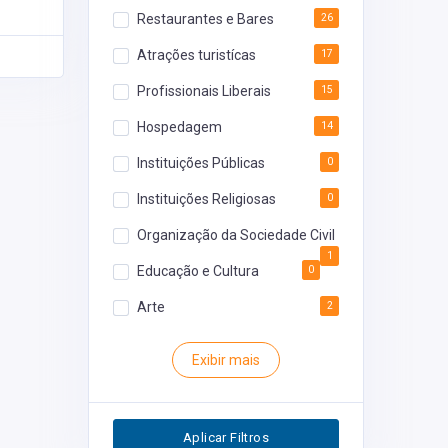
Restaurantes e Bares
26
Atrações turistícas
17
Profissionais Liberais
15
Hospedagem
14
Instituições Públicas
0
Instituições Religiosas
0
Organização da Sociedade Civil
1
Educação e Cultura
0
Arte
2
Rodoviária
0
Exibir mais
Inventário
0
Segurança
0
Aplicar Filtros