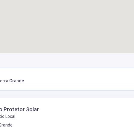
 Serra Grande
o Protetor Solar
io Local
 Grande