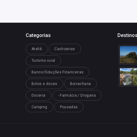
Categorias
Destinos
Ateliê
Cachoeiras
Turismo rural
Banco/Soluções Financeiras
Bolos e doces
Borracharia
Doceria
- Farmácia / Drogaria
Camping
Pousadas